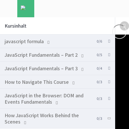
Kursinhalt
javascript formula
0/6
JavaScript Fundamentals – Part 2
0/5
JavaScript Fundamentals – Part 3
0/4
How to Navigate This Course
0/3
JavaScript in the Browser: DOM and
0/3
Events Fundamentals
How JavaScript Works Behind the
0/3
Scenes