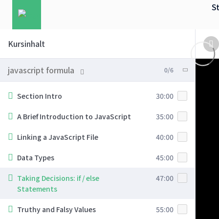
St
Kursinhalt
javascript formula
0/6
Section Intro
30:00
A Brief Introduction to JavaScript
35:00
Linking a JavaScript File
40:00
Data Types
45:00
Taking Decisions: if / else
47:00
Statements
Truthy and Falsy Values
55:00